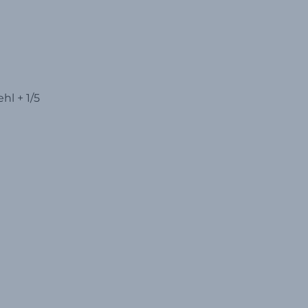
ehl +
1/5