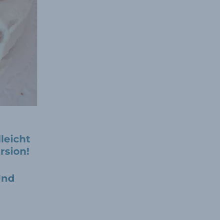
leicht
rsion!
Und