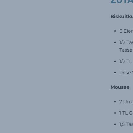
Biskuitk
6 Eier
1/2 T
Tass
1/2 T
Prise 
Mousse
7 Unz
1 TL G
1,5 T