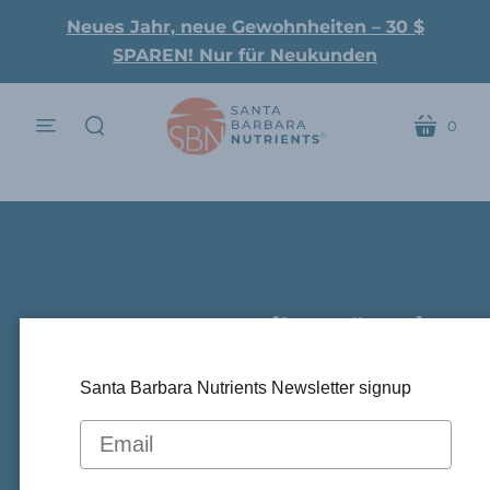
Neues Jahr, neue Gewohnheiten – 30 $
SPAREN! Nur für Neukunden
0
Speisekarte
Wagen
suchen
Patent In Mexiko Für Die
Wissenschaft Hinter
Santa Barbara Nutrients Newsletter signup
.
KetoCitra Erteilt