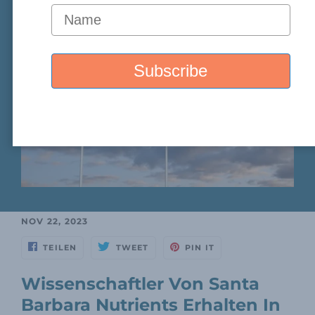
NOV 22, 2023
TEILEN
TWEET
PIN IT
Wissenschaftler Von Santa
Barbara Nutrients Erhalten In