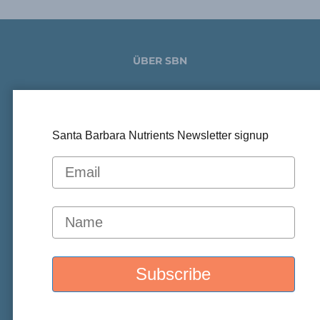
ÜBER SBN
Join our Newsletter
Um
Kontakt
Informationen
für Praktiker
SBN-Praktikernetzwerk
Werden Sie
noch heute Partner
Arbeitsplätze
Santa Barbara Nutrients Newsletter signup
KETOCITRA
Kaufen Sie KetoCitra®
Was ist KetoCitra®?
Ketocitra® Erfahrungsberichte
PKD-Toolkit
Veröffentlichungen
SOZIALE LINKS