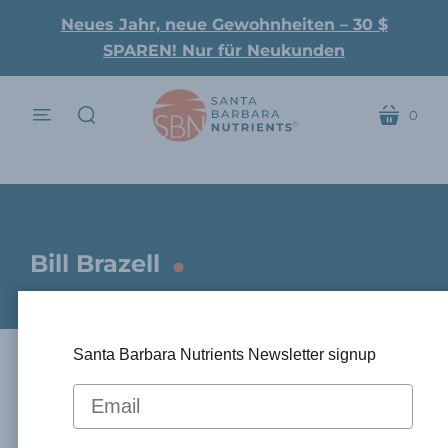
Neues Jahr, neue Gewohnheiten – 30 $
SPAREN! Nur für Neukunden
0
Speisekarte
Wagen
suchen
.
Bill Brazell
Santa Barbara Nutrients Newsletter signup