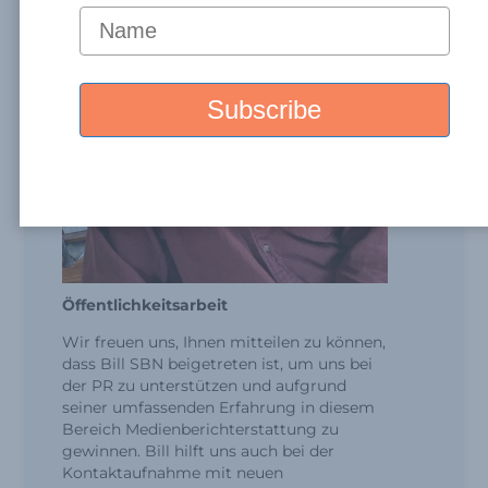
Öffentlichkeitsarbeit
Wir freuen uns, Ihnen mitteilen zu können,
dass Bill SBN beigetreten ist, um uns bei
der PR zu unterstützen und aufgrund
seiner umfassenden Erfahrung in diesem
Bereich Medienberichterstattung zu
gewinnen. Bill hilft uns auch bei der
Kontaktaufnahme mit neuen