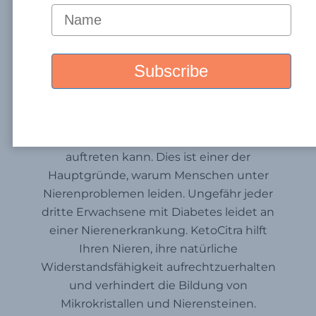
Kann Man Dagegen Tun
Und Wie Hilft KetoCitra?
Diabetische Nierenerkrankung, manchmal
auch als DKD abgekürzt und oft auch als
chronische Nierenerkrankung (CKD)
bezeichnet, ist eine nierenbedingte
Komplikation, die aufgrund von Diabetes
auftreten kann. Dies ist einer der
Hauptgründe, warum Menschen unter
Nierenproblemen leiden. Ungefähr jeder
dritte Erwachsene mit Diabetes leidet an
einer Nierenerkrankung. KetoCitra hilft
Ihren Nieren, ihre natürliche
Widerstandsfähigkeit aufrechtzuerhalten
und verhindert die Bildung von
Mikrokristallen und Nierensteinen.