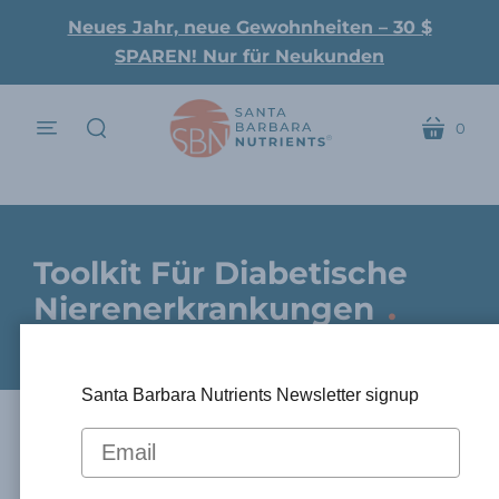
Neues Jahr, neue Gewohnheiten – 30 $
SPAREN! Nur für Neukunden
0
Speisekarte
Wagen
suchen
Toolkit Für Diabetische
.
Nierenerkrankungen
Santa Barbara Nutrients Newsletter signup
Was Ist Eine Diabetische
Nierenerkrankung, Was