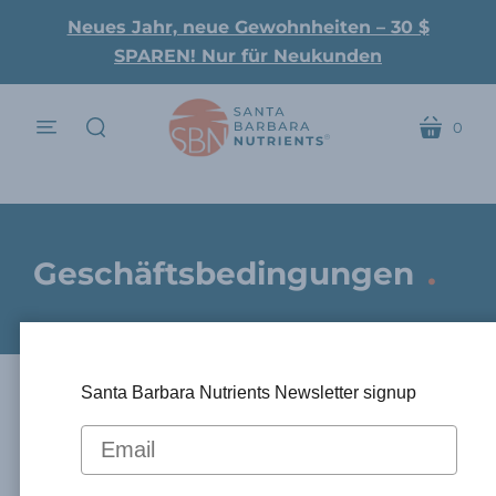
Neues Jahr, neue Gewohnheiten – 30 $
SPAREN! Nur für Neukunden
0
Speisekarte
Wagen
suchen
.
Geschäftsbedingungen
Santa Barbara Nutrients Newsletter signup
Datum des Inkrafttretens
: 01.
September 2023