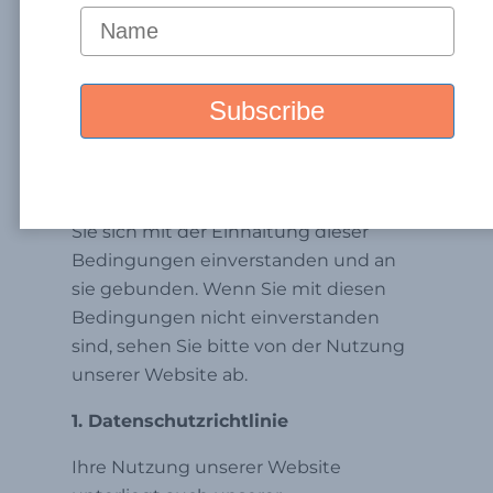
Willkommen bei
Santabarbaranährstoffe.com. Diese
Allgemeinen Geschäftsbedingungen
(„AGB“) regeln Ihre Nutzung unserer
Website
unter
https://santabarbaranährstoffe.cn
("Webseite"). Durch den Zugriff auf und
die Nutzung unserer Website erklären
Sie sich mit der Einhaltung dieser
Bedingungen einverstanden und an
sie gebunden. Wenn Sie mit diesen
Bedingungen nicht einverstanden
sind, sehen Sie bitte von der Nutzung
unserer Website ab.
1. Datenschutzrichtlinie
Ihre Nutzung unserer Website