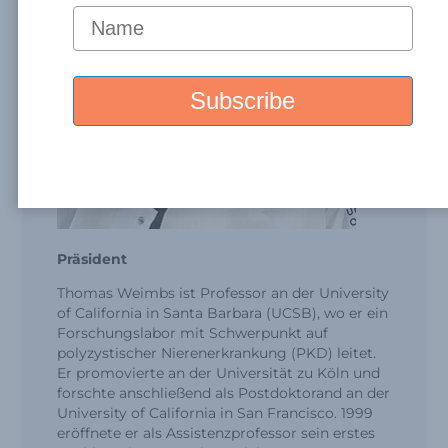
Präsident
Thomas Weimbs ist Professor an der University
of California in Santa Barbara (UCSB), wo er ein
Forschungslabor mit Schwerpunkt auf
polyzystischer Nierenerkrankung (PKD) leitet.
Er promovierte an der Universität zu Köln und
forschte anschließend als Postdoktorand an der
University of California in San Francisco. 1999
eröffnete er als Assistenzprofessor sein erstes