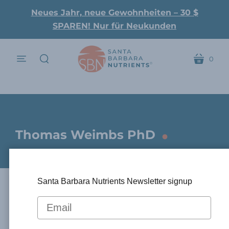
Neues Jahr, neue Gewohnheiten – 30 $
SPAREN! Nur für Neukunden
0
Speisekarte
Wagen
suchen
.
Thomas Weimbs PhD
Santa Barbara Nutrients Newsletter signup